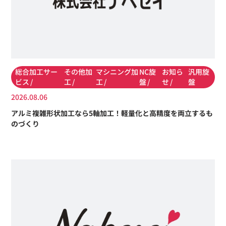
総合加工サー
その他加
マシニング加
NC旋
お知ら
汎用旋
ビス
工
工
盤
せ
盤
2026.08.06
アルミ複雑形状加工なら5軸加工！軽量化と高精度を両立するも
のづくり