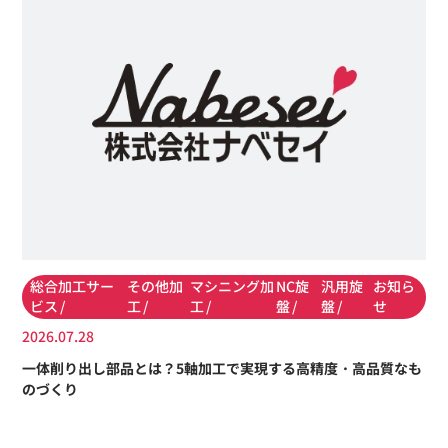
総合加工サー
その他加
マシニング加
NC旋
汎用旋
お知ら
ビス
工
工
盤
盤
せ
2026.07.28
一体削り出し部品とは？5軸加工で実現する高精度・高品質なも
のづくり