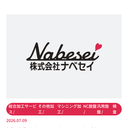
総合加工サービ
その他加
マシニング加
NC旋盤
汎用旋
検
ス
工
工
盤
査
2026.07.09