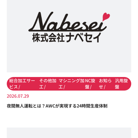
総合加工サー
その他加
マシニング加
NC旋
お知ら
汎用旋
ビス
工
工
盤
せ
盤
2026.07.29
夜間無人運転とは？AWCが実現する24時間生産体制