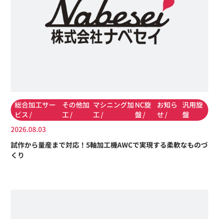
総合加工サー
その他加
マシニング加
NC旋
お知ら
汎用旋
ビス
工
工
盤
せ
盤
2026.08.03
試作から量産まで対応！5軸加工機AWCで実現する柔軟なものづ
くり