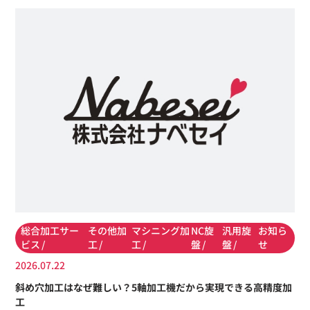
総合加工サー
その他加
マシニング加
NC旋
汎用旋
お知ら
ビス
工
工
盤
盤
せ
2026.07.22
斜め穴加工はなぜ難しい？5軸加工機だから実現できる高精度加
工